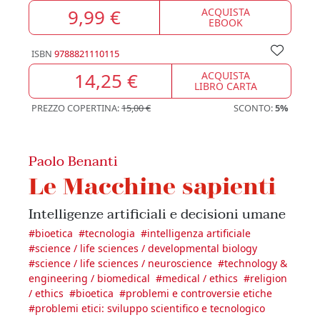
9,99 €
ACQUISTA
EBOOK
ISBN
9788821110115
14,25 €
ACQUISTA
LIBRO CARTA
PREZZO COPERTINA:
15,00 €
SCONTO:
5%
Paolo Benanti
Le Macchine sapienti
Intelligenze artificiali e decisioni umane
#
bioetica
#
tecnologia
#
intelligenza artificiale
#
science / life sciences / developmental biology
#
science / life sciences / neuroscience
#
technology &
engineering / biomedical
#
medical / ethics
#
religion
/ ethics
#
bioetica
#
problemi e controversie etiche
#
problemi etici: sviluppo scientifico e tecnologico