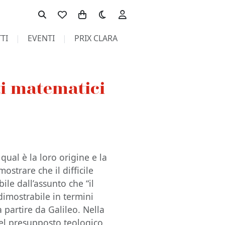
Toggle theme
TI
EVENTI
PRIX CLARA
ti matematici
qual è la loro origine e la
ostrare che il difficile
le dall’assunto che “il
imostrabile in termini
partire da Galileo. Nella
el presupposto teologico