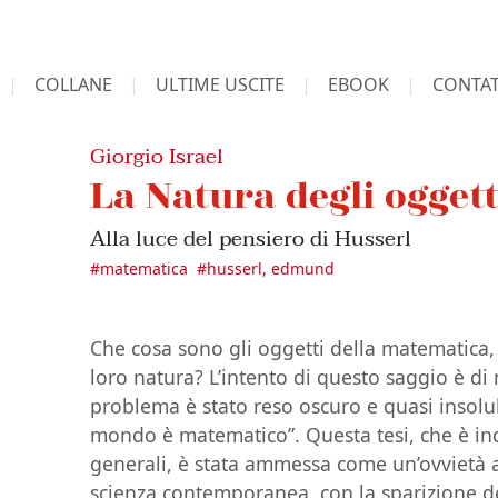
COLLANE
ULTIME USCITE
EBOOK
CONTAT
Giorgio Israel
La Natura degli ogget
Alla luce del pensiero di Husserl
#
matematica
#
husserl, edmund
Che cosa sono gli oggetti della matematica, 
loro natura? L’intento di questo saggio è di m
problema è stato reso oscuro e quasi insolubi
mondo è matematico”. Questa tesi, che è ind
generali, è stata ammessa come un’ovvietà a 
scienza contemporanea, con la sparizione d