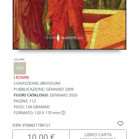
COLLANA
1001
I ROMBI
CONFEZIONE:
BROSSURA
PUBBLICAZIONE:
GENNAIO 2009
FUORI CATALOGO
: GENNAIO 2020
PAGINE: 112
PESO: 134 GRAMMI
FORMATO: 120 X 170
mm
ISBN
9788821188121
10,00 €
LIBRO CARTA