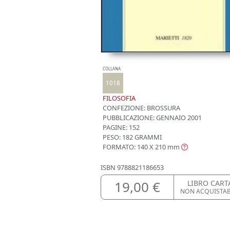
COLLANA
1018
FILOSOFIA
CONFEZIONE:
BROSSURA
PUBBLICAZIONE:
GENNAIO 2001
PAGINE: 152
PESO: 182 GRAMMI
FORMATO: 140 X 210
mm
ISBN
9788821186653
19,00 €
LIBRO CART
NON ACQUISTA