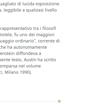
agliato di lucida esposizione
 leggibile a qualsiasi livello
.
rappresentativo tra i filosofi
istotele, fu uno dei maggiori
guaggio ordinario”, corrente di
0, che ha autonomamente
genstein diffondeva a
ente testo, Austin ha scritto
 scomparsa nel volume
ci
, Milano 1990).