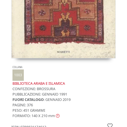
COLLANA
1003
BIBLIOTECA ARABA E ISLAMICA
CONFEZIONE:
BROSSURA
PUBBLICAZIONE:
GENNAIO 1991
FUORI CATALOGO
: GENNAIO 2019
PAGINE: 376
PESO: 451 GRAMMI
FORMATO: 140 X 210
mm
ISBN
9788821174612