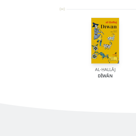
AL-ḤALLĀJ
DĪWĀN