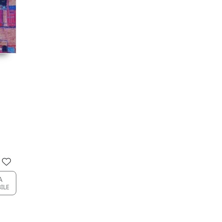
A
BILE