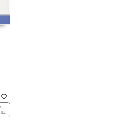
A
BILE