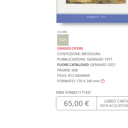
COLLANA
1025
GRANDI OPERE
CONFEZIONE:
BROSSURA
PUBBLICAZIONE:
GENNAIO 1977
FUORI CATALOGO
: GENNAIO 2021
PAGINE: 608
PESO: 912 GRAMMI
FORMATO: 170 X 240
mm
ISBN
9788821171437
65,00 €
LIBRO CART
NON ACQUISTA