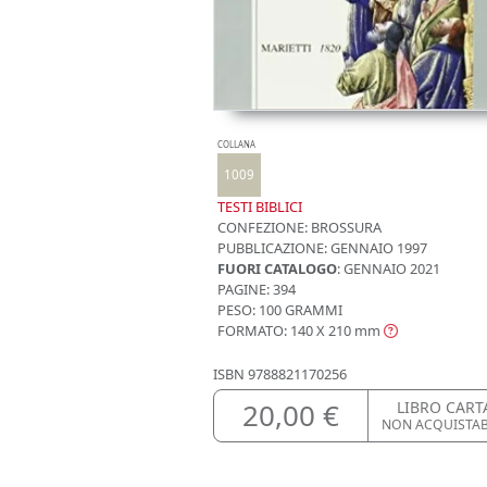
COLLANA
1009
TESTI BIBLICI
CONFEZIONE:
BROSSURA
PUBBLICAZIONE:
GENNAIO 1997
FUORI CATALOGO
: GENNAIO 2021
PAGINE: 394
PESO: 100 GRAMMI
FORMATO: 140 X 210
mm
ISBN
9788821170256
20,00 €
LIBRO CART
NON ACQUISTA