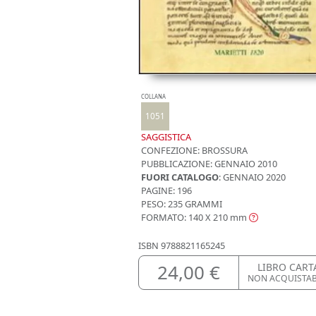
COLLANA
1051
SAGGISTICA
CONFEZIONE:
BROSSURA
PUBBLICAZIONE:
GENNAIO 2010
FUORI CATALOGO
: GENNAIO 2020
PAGINE: 196
PESO: 235 GRAMMI
FORMATO: 140 X 210
mm
ISBN
9788821165245
24,00 €
LIBRO CART
NON ACQUISTA