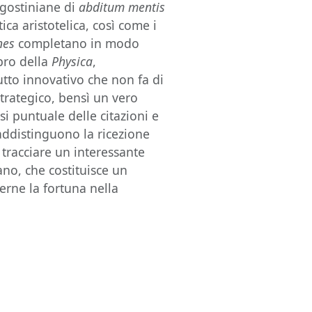
agostiniane di
abditum mentis
ca aristotelica, così come i
nes
completano in modo
ibro della
Physica
,
to innovativo che non fa di
trategico, bensì un vero
isi puntuale delle citazioni e
ddistinguono la ricezione
 tracciare un interessante
no, che costituisce un
rne la fortuna nella