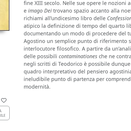
fine XIII secolo. Nelle sue opere le nozioni 
e
imago Dei
trovano spazio accanto alla noeti
richiami all’undicesimo libro delle
Confessio
atipico la definizione di tempo del quarto l
documentando un modo di procedere del tut
Agostino un semplice punto di riferimento s
interlocutore filosofico. A partire da un’anal
delle possibili
contaminationes
che ne contra
negli scritti di Teodorico è possibile dunque
quadro interpretativo del pensiero agostinia
ineludibile punto di partenza per comprende
modernità.
A
BILE