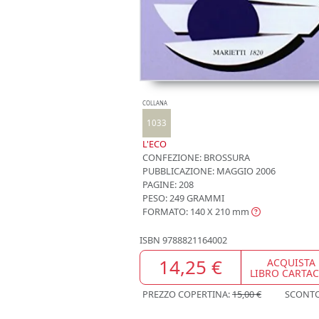
COLLANA
1033
L'ECO
CONFEZIONE:
BROSSURA
PUBBLICAZIONE:
MAGGIO 2006
PAGINE: 208
PESO: 249 GRAMMI
FORMATO: 140 X 210
mm
ISBN
9788821164002
14,25 €
ACQUISTA
LIBRO CARTA
PREZZO COPERTINA:
15,00 €
SCONT