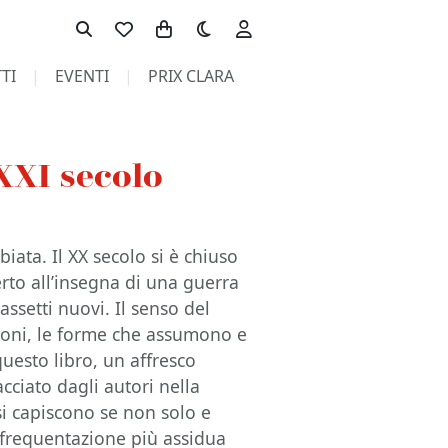
Toggle theme
TI
EVENTI
PRIX CLARA
XXI secolo
iata. Il XX secolo si è chiuso
erto all’insegna di una guerra
assetti nuovi. Il senso del
ioni, le forme che assumono e
questo libro, un affresco
cciato dagli autori nella
 si capiscono se non solo e
la frequentazione più assidua