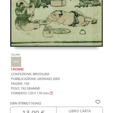
COLLANA
1001
I ROMBI
CONFEZIONE:
BROSSURA
PUBBLICAZIONE:
GENNAIO 2005
PAGINE: 160
PESO: 192 GRAMMI
FORMATO: 120 X 170
mm
ISBN
9788821163432
13,00 €
LIBRO CARTA