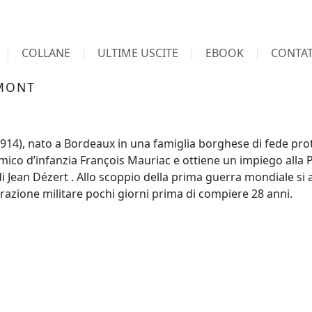
COLLANE
ULTIME USCITE
EBOOK
CONTAT
RMONT
914), nato a Bordeaux in una famiglia borghese di fede protes
’amico d’infanzia François Mauriac e ottiene un impiego alla 
 Jean Dézert . Allo scoppio della prima guerra mondiale si a
azione militare pochi giorni prima di compiere 28 anni.