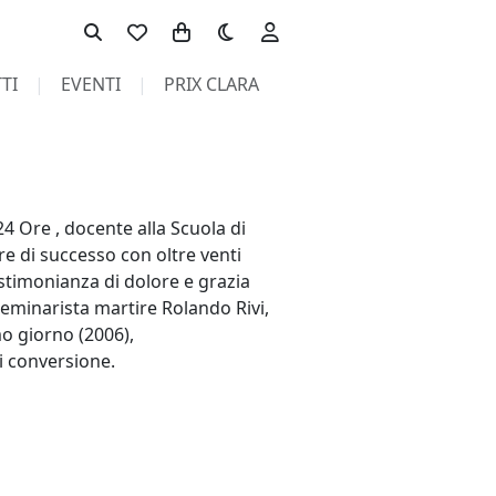
Toggle theme
TI
EVENTI
PRIX CLARA
24 Ore , docente alla Scuola di
ore di successo con oltre venti
estimonianza di dolore e grazia
 seminarista martire Rolando Rivi,
mo giorno (2006),
i conversione.