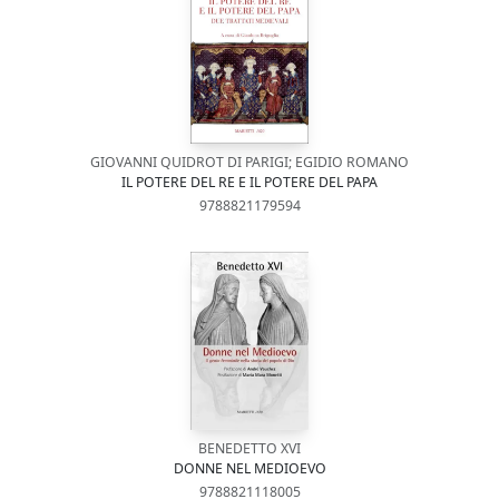
GIOVANNI QUIDROT DI PARIGI; EGIDIO ROMANO
IL POTERE DEL RE E IL POTERE DEL PAPA
9788821179594
BENEDETTO XVI
DONNE NEL MEDIOEVO
9788821118005