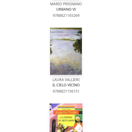
MARIO PRIGNANO
URBANO VI
9788821165269
LAURA VALLIERI
IL CIELO VICINO
9788821156151