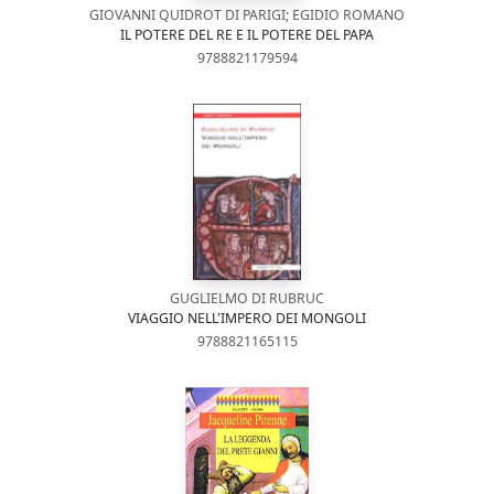
GIOVANNI QUIDROT DI PARIGI; EGIDIO ROMANO
IL POTERE DEL RE E IL POTERE DEL PAPA
9788821179594
GUGLIELMO DI RUBRUC
VIAGGIO NELL'IMPERO DEI MONGOLI
9788821165115