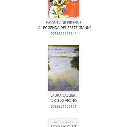
JACQUELINE PIRENNE
LA LEGGENDA DEL PRETE GIANNI
9788821163142
LAURA VALLIERI
IL CIELO VICINO
9788821156151