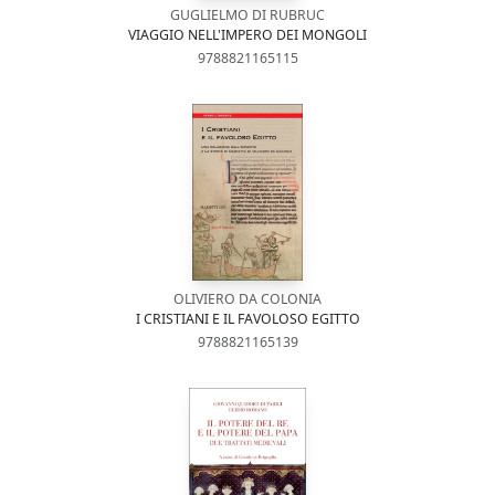
GUGLIELMO DI RUBRUC
VIAGGIO NELL'IMPERO DEI MONGOLI
9788821165115
OLIVIERO DA COLONIA
I CRISTIANI E IL FAVOLOSO EGITTO
9788821165139